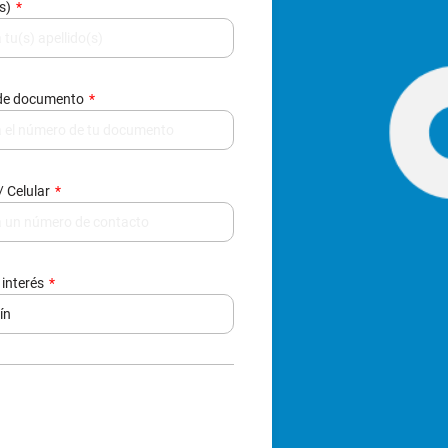
(s)
de documento
/ Celular
 interés