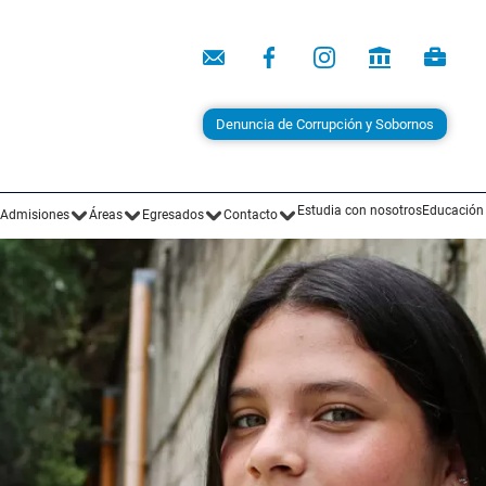
Denuncia de Corrupción y Sobornos
Estudia con nosotros
Educación
Admisiones
Áreas
Egresados
Contacto