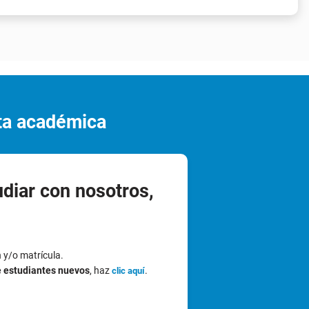
rta académica
udiar con nosotros,
n y/o matrícula.
e estudiantes nuevos
, haz
.
clic aquí